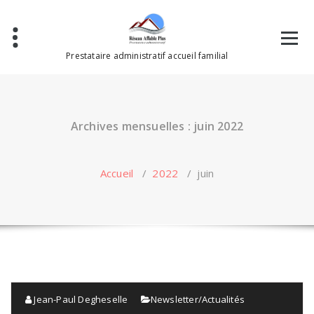
Aller
au
contenu
Prestataire administratif accueil familial
Archives mensuelles : juin 2022
Accueil
/
2022
/
juin
Jean-Paul Degheselle
Newsletter/Actualités