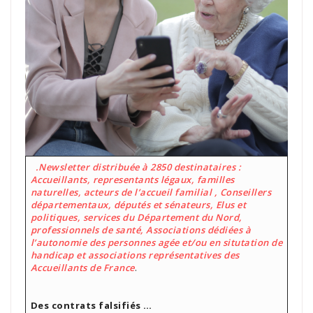
.Newsletter distribuée à 2850 destinataires :
Accueillants, representants légaux, familles
naturelles, acteurs de l’accueil familial , Conseillers
départementaux, députés et sénateurs, Elus et
politiques, services du Département du Nord,
professionnels de santé, Associations dédiées à
l’autonomie des personnes agée et/ou en situtation de
handicap et associations représentatives des
Accueillants de France
.
Des contrats falsifiés …