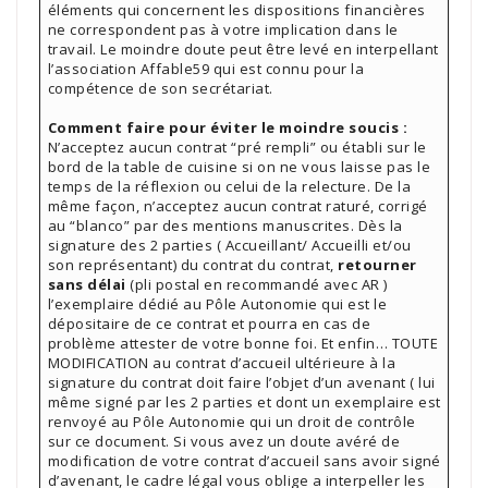
éléments qui concernent les dispositions financières
ne correspondent pas à votre implication dans le
travail. Le moindre doute peut être levé en interpellant
l’association Affable59 qui est connu pour la
compétence de son secrétariat.
Comment faire pour éviter le moindre soucis :
N’acceptez aucun contrat “pré rempli” ou établi sur le
bord de la table de cuisine si on ne vous laisse pas le
temps de la réflexion ou celui de la relecture. De la
même façon, n’acceptez aucun contrat raturé, corrigé
au “blanco” par des mentions manuscrites. Dès la
signature des 2 parties ( Accueillant/ Accueilli et/ou
son représentant) du contrat du contrat,
retourner
sans délai
(pli postal en recommandé avec AR )
l’exemplaire dédié au Pôle Autonomie qui est le
dépositaire de ce contrat et pourra en cas de
problème attester de votre bonne foi. Et enfin… TOUTE
MODIFICATION au contrat d’accueil ultérieure à la
signature du contrat doit faire l’objet d’un avenant ( lui
même signé par les 2 parties et dont un exemplaire est
renvoyé au Pôle Autonomie qui un droit de contrôle
sur ce document. Si vous avez un doute avéré de
modification de votre contrat d’accueil sans avoir signé
d’avenant, le cadre légal vous oblige a interpeller les