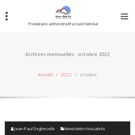
Aller
au
contenu
Prestataire administratif accueil familial
Archives mensuelles : octobre 2022
Accueil
/
2022
/
octobre
Jean-Paul Degheselle
Newsletter/Actualités