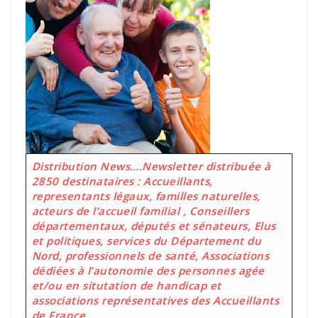
Distribution News….Newsletter distribuée à
2850 destinataires : Accueillants,
representants légaux, familles naturelles,
acteurs de l’accueil familial , Conseillers
départementaux, députés et sénateurs, Elus
et politiques, services du Département du
Nord, professionnels de santé, Associations
dédiées à l’autonomie des personnes agée
et/ou en situtation de handicap et
associations représentatives des Accueillants
de France
.