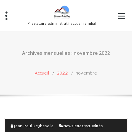
Aller
au
contenu
Prestataire administratif accueil familial
Archives mensuelles : novembre 2022
Accueil
/
2022
/
novembre
Jean-Paul Degheselle
Newsletter/Actualités