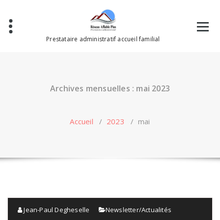
Aller
au
contenu
Prestataire administratif accueil familial
Archives mensuelles : mai 2023
Accueil
/
2023
/
mai
Jean-Paul Degheselle
Newsletter/Actualités