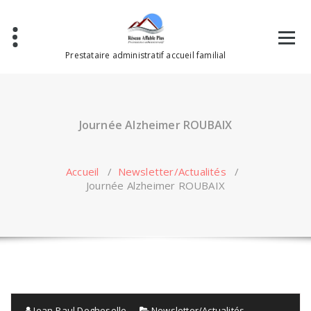
Aller
au
contenu
Prestataire administratif accueil familial
Journée Alzheimer ROUBAIX
Accueil
/
Newsletter/Actualités
/
Journée Alzheimer ROUBAIX
Jean-Paul Degheselle
Newsletter/Actualités
,