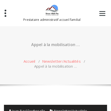
Aller
au
contenu
Prestataire administratif accueil familial
Appel à la mobilisation …
Accueil
/
Newsletter/Actualités
/
Appel à la mobilisation …
Jean-Paul Degheselle
Newsletter/Actualités